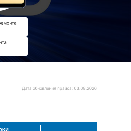
ремонта
нта
Дата обновления прайса:
03.08.2026
оки