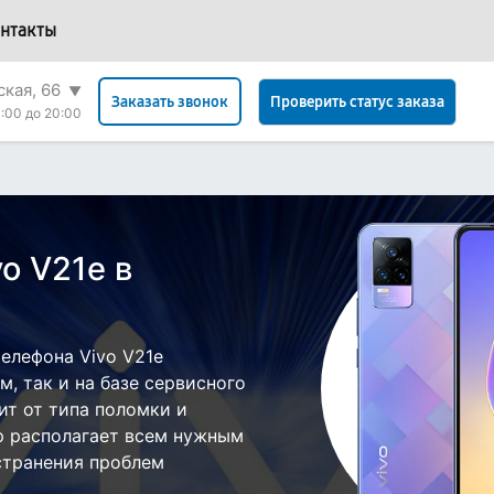
нтакты
ская, 66
▼
Проверить статус заказа
Заказать звонок
:00 до 20:00
o V21e в
елефона Vivo V21e
, так и на базе сервисного
ит от типа поломки и
р располагает всем нужным
странения проблем