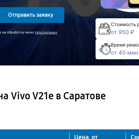
Отправить заявку
Стоимость 
от 950 ₽
е на обработку моих
персональных
Время ремо
от 40 мин
а Vivo V21e в Саратове
Цена, от
Ср